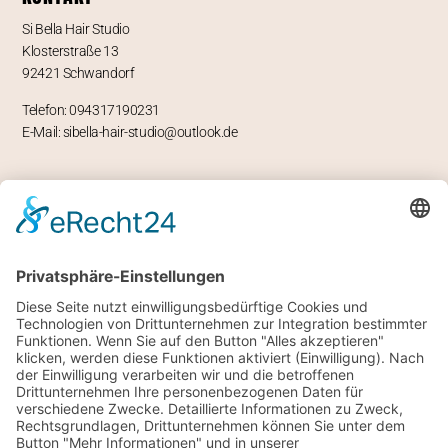
Si Bella Hair Studio
Klosterstraße 13
92421 Schwandorf
Telefon: 094317190231
E-Mail: sibella-hair-studio@outlook.de
ÖFFNUNGSZEITEN
Mo – geschlossen
Di -Fr 9-12 und 13-18 Uhr
Sa 8 bis 14 Uhr
RECHTLICHES
Impressum
Datenschutz