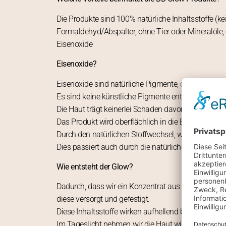
Die Produkte sind 100% natürliche Inhaltsstoffe (
Formaldehyd/Abspalter, ohne Tier oder Mineralöle, o
Eisenoxide
Eisenoxide?
Eisenoxide sind natürliche Pigmente, die man auch 
Es sind keine künstliche Pigmente enthalten
Die Haut trägt keinerlei Schaden davon
Das Produkt wird oberflächlich in die Epidermis ein
Durch den natürlichen Stoffwechsel, wird das Produ
Dies passiert auch durch die natürliche Zellteilu
Wie entsteht der Glow?
Dadurch, dass wir ein Konzentrat aus intensiven und
diese versorgt und gefestigt.
Diese Inhaltsstoffe wirken aufhellend bei Pigmenti
Im Tageslicht nehmen wir die Haut wie einen zarten