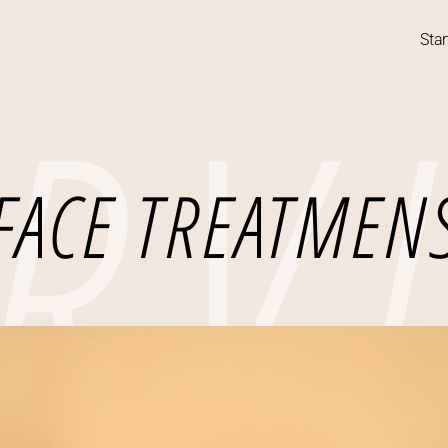
RV
Star
FACE TREATMEN