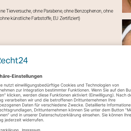
keine Tierversuche, ohne Parabene, ohne Benzophenon, ohne
hne künstliche Farbstoffe, EU Zertifiziert)
in der Mineralpuder findet
gearbeitet
kt mit der Zeit wieder selbstständig abgebaut.
ng und Abschuppung der Haut
 reichhaltigen Inhaltsstoffen in die Haut einschleusen, wird
erungen.
 Highlighter wahr.