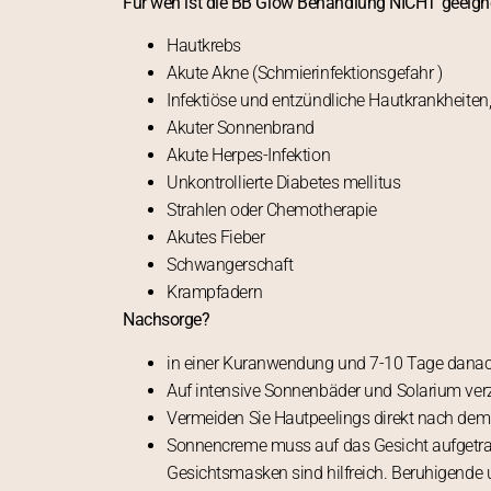
Für wen ist die BB Glow Behandlung NICHT geeign
Hautkrebs
Akute Akne (Schmierinfektionsgefahr )
Infektiöse und entzündliche Hautkrankheite
Akuter Sonnenbrand
Akute Herpes-Infektion
Unkontrollierte Diabetes mellitus
Strahlen oder Chemotherapie
Akutes Fieber
Schwangerschaft
Krampfadern
Nachsorge?
in einer Kuranwendung und 7-10 Tage danach
Auf intensive Sonnenbäder und Solarium ver
Vermeiden Sie Hautpeelings direkt nach dem 
Sonnencreme muss auf das Gesicht aufgetr
Gesichtsmasken sind hilfreich. Beruhigende 