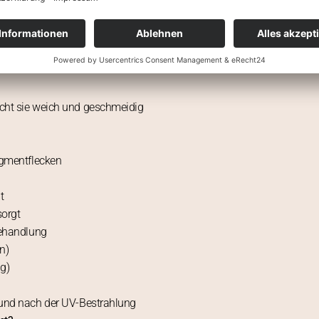
 die Behandlung mehrmals hintereinander angewendet
von Innen und die Wirkstoffe vollbringen wie ein Wunder.
acht sie weich und geschmeidig
igmentflecken
t
sorgt
Behandlung
n)
g)
 und nach der UV-Bestrahlung