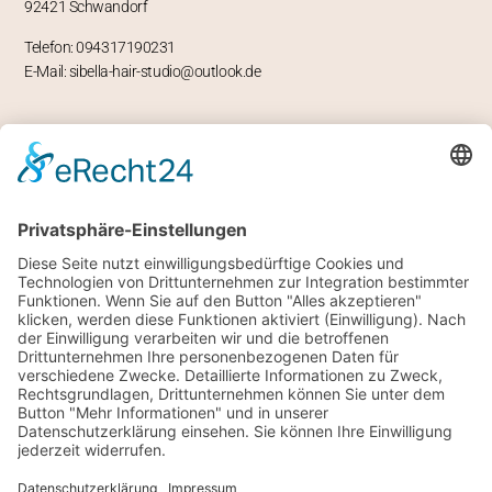
92421 Schwandorf
Telefon: 094317190231
E-Mail: sibella-hair-studio@outlook.de
ÖFFNUNGSZEITEN
Mo – geschlossen
Di -Fr 9-12 und 13-18 Uhr
Sa 8 bis 14 Uhr
RECHTLICHES
Impressum
Datenschutz
Allgemeine Geschäftsbedingungen
SONSTIGES