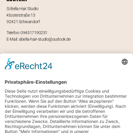
Si Bella Hair Studio
Klosterstraße 13
92421 Schwandorf
Telefon: 094317190231
E-Mail: sibella-hair-studio@outlook.de
ÖFFNUNGSZEITEN
Mo – geschlossen
Di -Fr 9-12 und 13-18 Uhr
Sa 8 bis 14 Uhr
RECHTLICHES
Impressum
Datenschutz