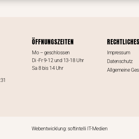
ÖFFNUNGSZEITEN
RECHTLICHE
Mo – geschlossen
Impressum
Di -Fr 9-12 und 13-18 Uhr
Datenschutz
Sa 8 bis 14 Uhr
Allgemeine Ge
231
Webentwicklung: softintelli IT-Medien