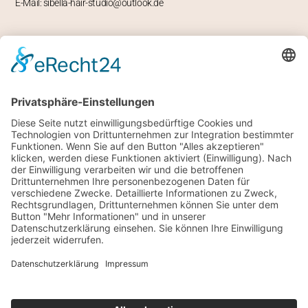
E-Mail: sibella-hair-studio@outlook.de
ÖFFNUNGSZEITEN
Mo – geschlossen
Di -Fr 9-12 und 13-18 Uhr
Sa 8 bis 14 Uhr
RECHTLICHES
Impressum
Datenschutz
Allgemeine Geschäftsbedingungen
SONSTIGES
Instagram
Facebook