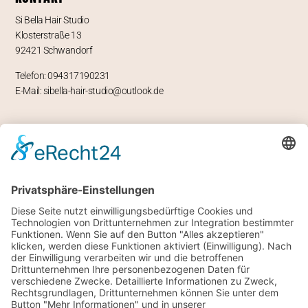
Si Bella Hair Studio
Klosterstraße 13
92421 Schwandorf
Telefon: 094317190231
E-Mail: sibella-hair-studio@outlook.de
ÖFFNUNGSZEITEN
Mo – geschlossen
Di -Fr 9-12 und 13-18 Uhr
Sa 8 bis 14 Uhr
RECHTLICHES
Impressum
Datenschutz