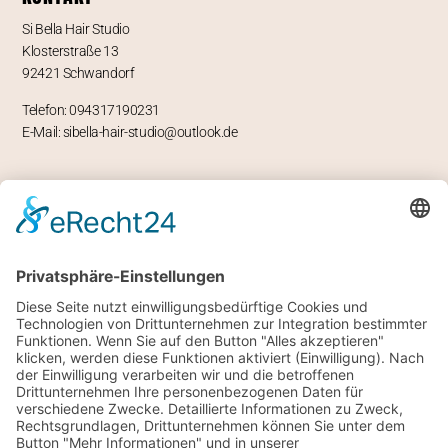
Si Bella Hair Studio
Klosterstraße 13
92421 Schwandorf
Telefon: 094317190231
E-Mail: sibella-hair-studio@outlook.de
ÖFFNUNGSZEITEN
Mo – geschlossen
Di -Fr 9-12 und 13-18 Uhr
Sa 8 bis 14 Uhr
RECHTLICHES
Impressum
Datenschutz