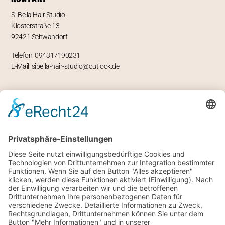
Si Bella Hair Studio
Klosterstraße 13
92421 Schwandorf
Telefon: 094317190231
E-Mail: sibella-hair-studio@outlook.de
ÖFFNUNGSZEITEN
Mo – geschlossen
Di -Fr 9-12 und 13-18 Uhr
Sa 8 bis 14 Uhr
RECHTLICHES
Impressum
Datenschutz