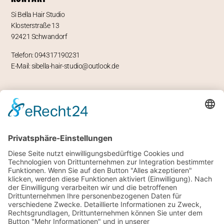
Si Bella Hair Studio
Klosterstraße 13
92421 Schwandorf
Telefon: 094317190231
E-Mail: sibella-hair-studio@outlook.de
ÖFFNUNGSZEITEN
Mo – geschlossen
Di -Fr 9-12 und 13-18 Uhr
Sa 8 bis 14 Uhr
RECHTLICHES
Impressum
Datenschutz