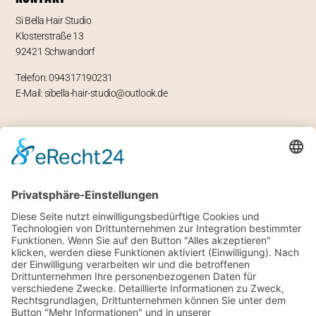
Si Bella Hair Studio
Klosterstraße 13
92421 Schwandorf
Telefon: 094317190231
E-Mail: sibella-hair-studio@outlook.de
ÖFFNUNGSZEITEN
Mo – geschlossen
Di -Fr 9-12 und 13-18 Uhr
Sa 8 bis 14 Uhr
RECHTLICHES
Impressum
Datenschutz