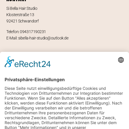
Si Bella Hair Studio
Klosterstraße 13
92421 Schwandorf
Telefon: 094317190231
E-Mail: sibella-hair-studio@outlook.de
ÖFFNUNGSZEITEN
Mo – geschlossen
Di -Fr 9-12 und 13-18 Uhr
Sa 8 bis 14 Uhr
RECHTLICHES
Impressum
Datenschutz