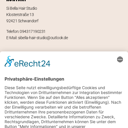
Si Bella Hair Studio
Klosterstraße 13
92421 Schwandorf
Telefon: 094317190231
E-Mail: sibella-hair-studio@outlook.de
ÖFFNUNGSZEITEN
Mo – geschlossen
Di -Fr 9-12 und 13-18 Uhr
Sa 8 bis 14 Uhr
RECHTLICHES
Impressum
Datenschutz