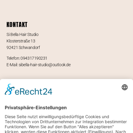
KONTAKT
Si Bella Hair Studio
Klosterstraße 13
92421 Schwandorf
Telefon: 094317190231
E-Mail: sibella-hair-studio@outlook.de
ÖFFNUNGSZEITEN
Mo – geschlossen
Di -Fr 9-12 und 13-18 Uhr
Sa 8 bis 14 Uhr