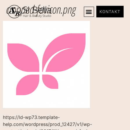
cropped-favicon.png
KONTAKT
https://ld-wp73.template-
help.com/wordpress/prod_12427/v1/wp-