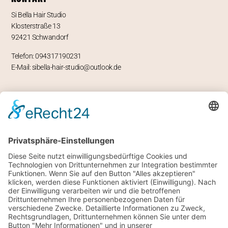
Si Bella Hair Studio
Klosterstraße 13
92421 Schwandorf
Telefon: 094317190231
E-Mail: sibella-hair-studio@outlook.de
ÖFFNUNGSZEITEN
Mo – geschlossen
Di -Fr 9-12 und 13-18 Uhr
Sa 8 bis 14 Uhr
RECHTLICHES
Impressum
Datenschutz