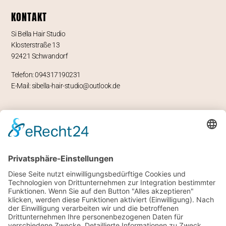
KONTAKT
Si Bella Hair Studio
Klosterstraße 13
92421 Schwandorf
Telefon: 094317190231
E-Mail: sibella-hair-studio@outlook.de
ÖFFNUNGSZEITEN
Mo – geschlossen
Di -Fr 9-12 und 13-18 Uhr
Sa 8 bis 14 Uhr
RECHTLICHES
Impressum