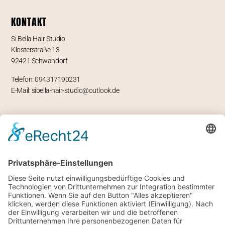
KONTAKT
Si Bella Hair Studio
Klosterstraße 13
92421 Schwandorf
Telefon: 094317190231
E-Mail: sibella-hair-studio@outlook.de
ÖFFNUNGSZEITEN
Mo – geschlossen
Di -Fr 9-12 und 13-18 Uhr
Sa 8 bis 14 Uhr
RECHTLICHES
Impressum