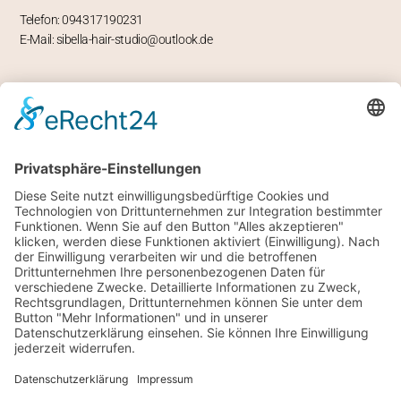
Telefon: 094317190231
E-Mail: sibella-hair-studio@outlook.de
ÖFFNUNGSZEITEN
Mo – geschlossen
Di -Fr 9-12 und 13-18 Uhr
Sa 8 bis 14 Uhr
RECHTLICHES
Impressum
Datenschutz
Allgemeine Geschäftsbedingungen
SONSTIGES