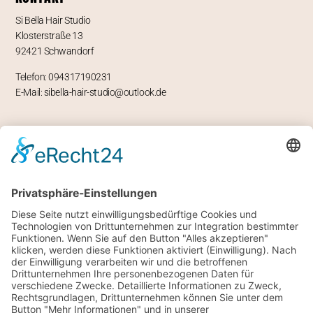
Si Bella Hair Studio
Klosterstraße 13
92421 Schwandorf
Telefon: 094317190231
E-Mail: sibella-hair-studio@outlook.de
ÖFFNUNGSZEITEN
Mo – geschlossen
Di -Fr 9-12 und 13-18 Uhr
Sa 8 bis 14 Uhr
RECHTLICHES
Impressum
Datenschutz