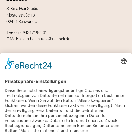
Si Bella Hair Studio
Klosterstraße 13
92421 Schwandorf
Telefon: 094317190231
E-Mail: sibella-hair-studio@outlook.de
ÖFFNUNGSZEITEN
Mo – geschlossen
Di -Fr 9-12 und 13-18 Uhr
Sa 8 bis 14 Uhr
RECHTLICHES
Impressum
Datenschutz