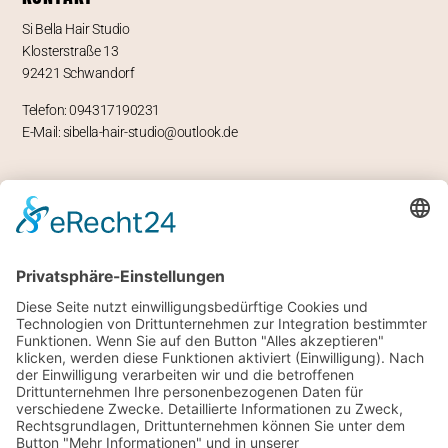
Si Bella Hair Studio
Klosterstraße 13
92421 Schwandorf
Telefon: 094317190231
E-Mail: sibella-hair-studio@outlook.de
ÖFFNUNGSZEITEN
Mo – geschlossen
Di -Fr 9-12 und 13-18 Uhr
Sa 8 bis 14 Uhr
RECHTLICHES
Impressum
Datenschutz